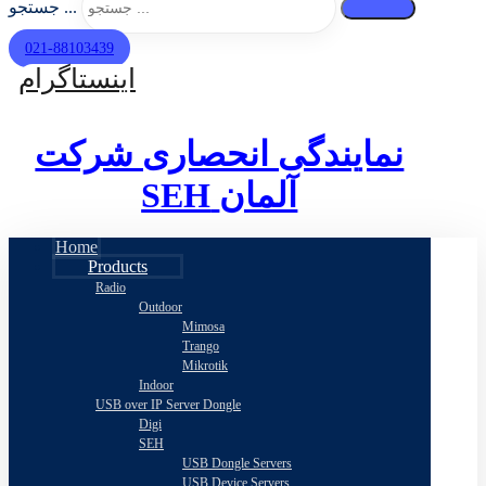
جستجو ...
021-88103439
اینستاگرام
نمایندگی انحصاری شرکت
SEH
آلمان
Home
Products
Radio
Outdoor
Mimosa
Trango
Mikrotik
Indoor
USB over IP Server Dongle
Digi
SEH
USB Dongle Servers
USB Device Servers