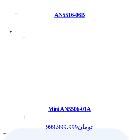
AN5516-06B
Mini AN5506-01A
999،999،999
تومان
...