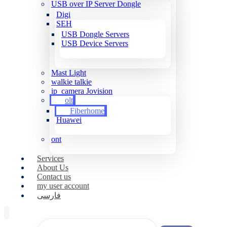
USB over IP Server Dongle
Digi
SEH
USB Dongle Servers
USB Device Servers
Mast Light
walkie talkie
ip_camera Jovision
olt
Fiberhome
Huawei
ont
Services
About Us
Contact us
my user account
فارسی