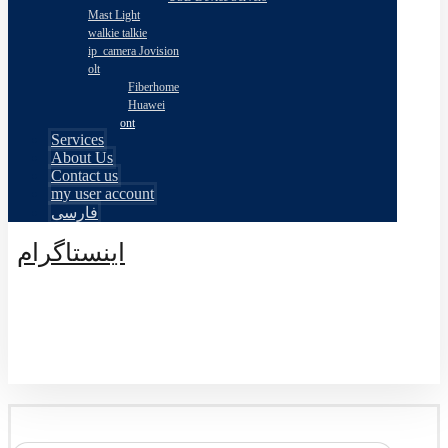
Mast Light
walkie talkie
ip_camera Jovision
olt
Fiberhome
Huawei
ont
Services
About Us
Contact us
my user account
فارسی
اینستاگرام
© طراحی توسط اکسترا تیم 2026