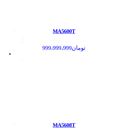
MA5600T
999،999،999
تومان
MA5608T