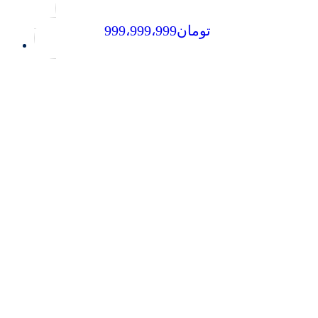
999،999،999
تومان