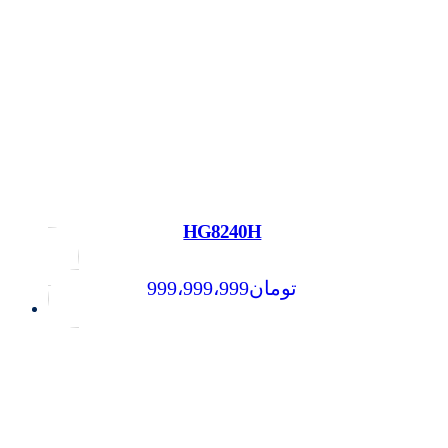
HG8240H
999،999،999
تومان