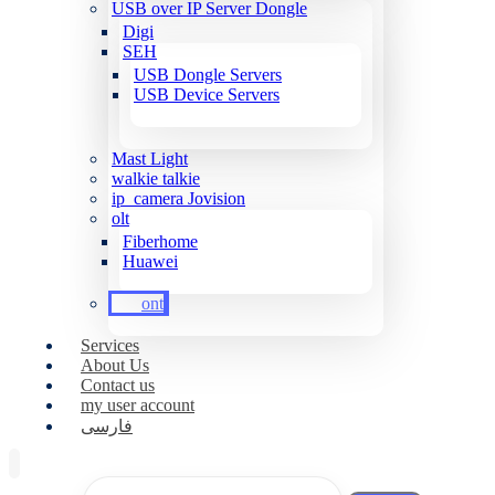
USB over IP Server Dongle
Digi
SEH
USB Dongle Servers
USB Device Servers
Mast Light
walkie talkie
ip_camera Jovision
olt
Fiberhome
Huawei
ont
Services
About Us
Contact us
my user account
فارسی