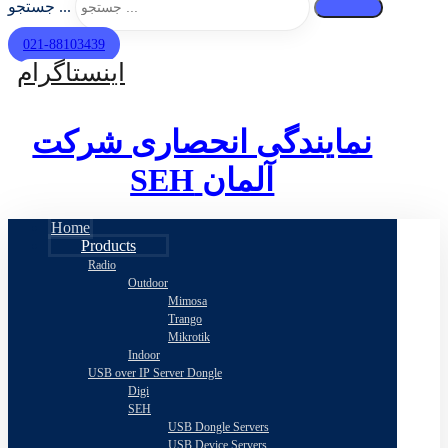
جستجو ...
021-88103439
اینستاگرام
نمایندگی انحصاری شرکت
SEH
آلمان
Home
Products
Radio
Outdoor
Mimosa
Trango
Mikrotik
Indoor
USB over IP Server Dongle
Digi
SEH
USB Dongle Servers
USB Device Servers