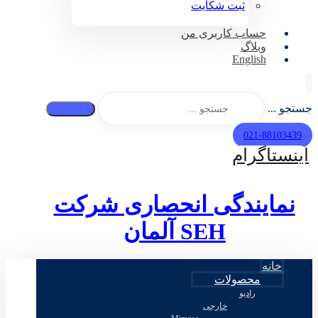
ثبت شکایت
حساب کاربری من
وبلاگ
English
جستجو ...
021-88103439
اینستاگرام
نمایندگی انحصاری شرکت
SEH
آلمان
خانه
محصولات
رادیو
خارجی