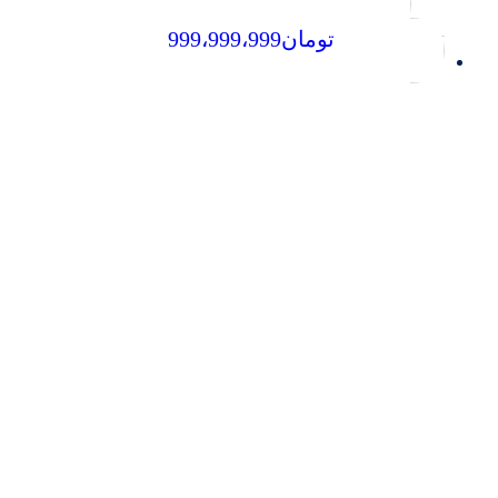
تومان
999،999،999