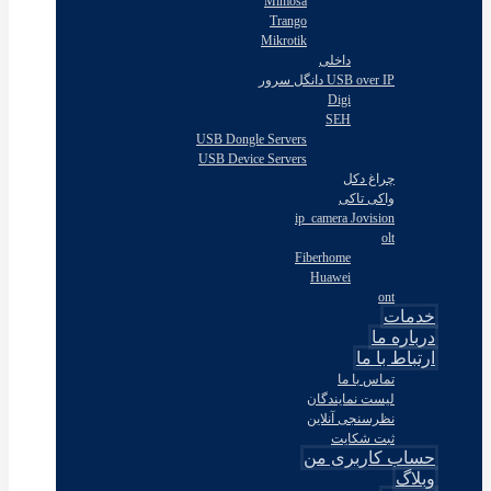
Mimosa
Trango
Mikrotik
داخلی
USB over IP دانگل سرور
Digi
SEH
USB Dongle Servers
USB Device Servers
چراغ دکل
واکی تاکی
ip_camera Jovision
olt
Fiberhome
Huawei
ont
خدمات
درباره ما
ارتباط با ما
تماس با ما
لیست نمایندگان
نظرسنجی آنلاین
ثبت شکایت
حساب کاربری من
وبلاگ