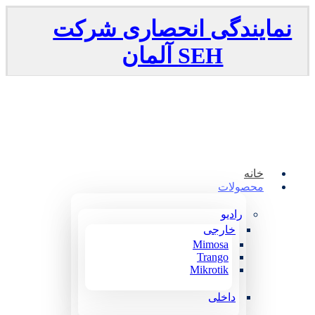
نمایندگی انحصاری شرکت
SEH
آلمان
خانه
محصولات
رادیو
خارجی
Mimosa
Trango
Mikrotik
داخلی