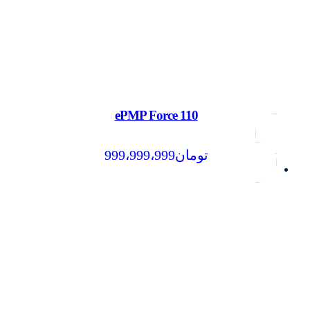
ePMP Force 110
تومان
999،999،999