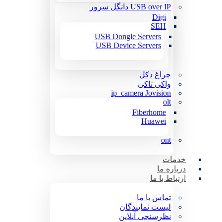
USB over IP دانگل سرور
Digi
SEH
USB Dongle Servers
USB Device Servers
چراغ دکل
واکی تاکی
ip_camera Jovision
olt
Fiberhome
Huawei
ont
خدمات
درباره ما
ارتباط با ما
تماس با ما
لیست نمایندگان
نظرسنجی آنلاین