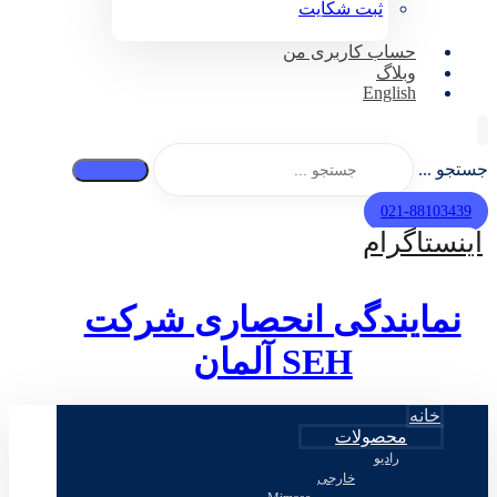
ثبت شکایت
حساب کاربری من
وبلاگ
English
جستجو ...
021-88103439
اینستاگرام
نمایندگی انحصاری شرکت
SEH
آلمان
خانه
محصولات
رادیو
خارجی