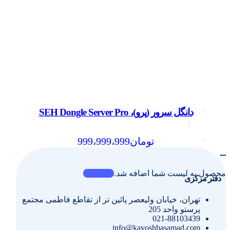
دانگل سرور (پرو)، SEH Dongle Server Pro
تومان
999،999،999
...
محصول به لیست شما اضافه شد.
دفتر مرکزی
تهران، خیابان ولیعصر پائین تر از تقاطع فاطمی مجتمع
پرستو واحد 205
021-88103439
info@kavoshbasamad.com