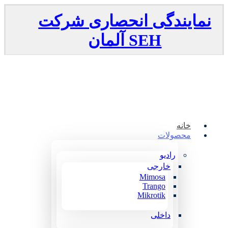
نمایندگی انحصاری شرکت
SEH
آلمان
خانه
محصولات
رادیو
خارجی
Mimosa
Trango
Mikrotik
داخلی