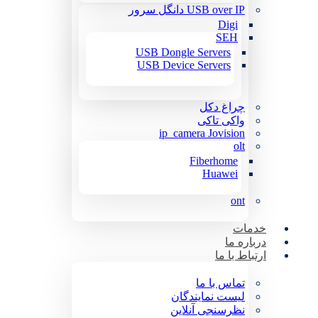
USB over IP دانگل سرور
Digi
SEH
USB Dongle Servers
USB Device Servers
چراغ دکل
واکی تاکی
ip_camera Jovision
olt
Fiberhome
Huawei
ont
خدمات
درباره ما
ارتباط با ما
تماس با ما
لیست نمایندگان
نظرسنجی آنلاین