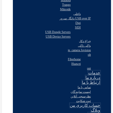
Mimosa
Trango
Mikrotik
داخلی
USB over IP دانگل سرور
Digi
SEH
USB Dongle Servers
USB Device Servers
چراغ دکل
واکی تاکی
ip_camera Jovision
olt
Fiberhome
Huawei
ont
خدمات
درباره ما
ارتباط با ما
تماس با ما
لیست نمایندگان
نظرسنجی آنلاین
ثبت شکایت
حساب کاربری من
وبلاگ