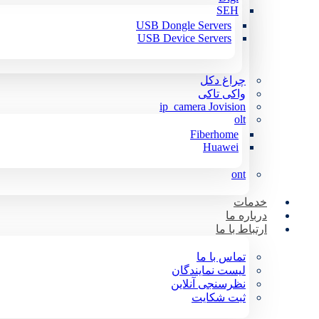
SEH
USB Dongle Servers
USB Device Servers
چراغ دکل
واکی تاکی
ip_camera Jovision
olt
Fiberhome
Huawei
ont
خدمات
درباره ما
ارتباط با ما
تماس با ما
لیست نمایندگان
نظرسنجی آنلاین
ثبت شکایت