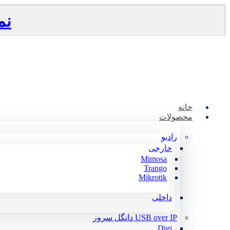
نم
خانه
محصولات
رادیو
خارجی
Mimosa
Trango
Mikrotik
داخلی
USB over IP دانگل سرور
Digi