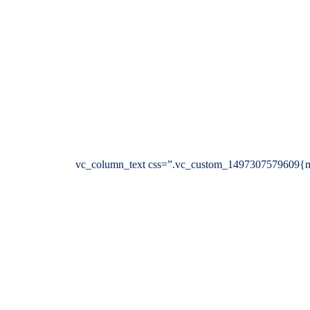
[vc_row 0=””][vc_column width=”2/3″][cz_gap height=”30px” id=”cz_22756″][/vc_column][vc_column width=”1/3″][vc_column_text cs