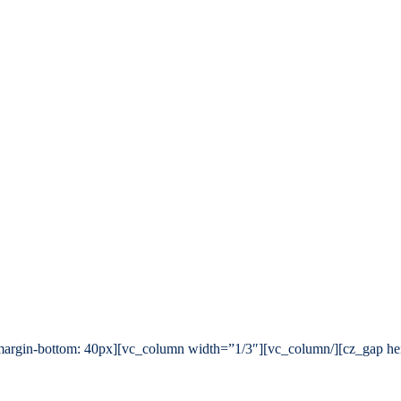
s=”.vc_custom_1497307579609{margin-bottom: 40px