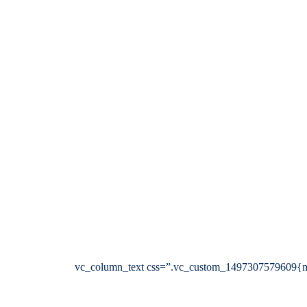
[vc_row 0=””][vc_column width=”2/3″][cz_gap height=”30px” id=”cz_13441″][/vc_column][vc_column width=”1/3″][vc_column_text cs