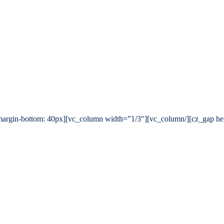
s=”.vc_custom_1497307579609{margin-bottom: 40px