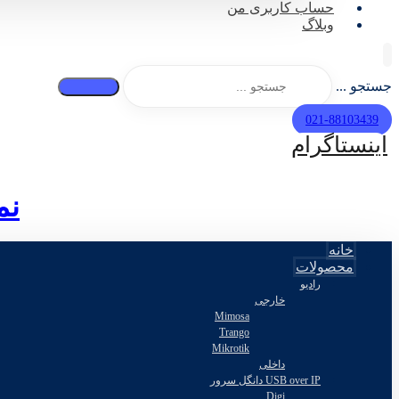
حساب کاربری من
وبلاگ
جستجو ...
021-88103439
اینستاگرام
نم
خانه
محصولات
رادیو
خارجی
Mimosa
Trango
Mikrotik
داخلی
USB over IP دانگل سرور
Digi