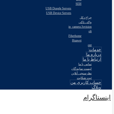
SEH
USB Dongle Servers
USB Device Servers
چراغ دکل
واکی تاکی
ip_camera Jovision
olt
Fiberhome
Huawei
ont
خدمات
درباره ما
ارتباط با ما
تماس با ما
لیست نمایندگان
نظرسنجی آنلاین
ثبت شکایت
حساب کاربری من
وبلاگ
اینستاگرام
© طراحی توسط اکسترا تیم 2026