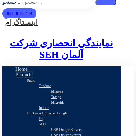
جستجو ...
021-88103439
اینستاگرام
نمایندگی انحصاری شرکت
SEH
آلمان
Home
Products
Radio
Outdoor
Mimosa
Trango
Mikrotik
Indoor
USB over IP Server Dongle
Digi
SEH
USB Dongle Servers
USB Device Servers