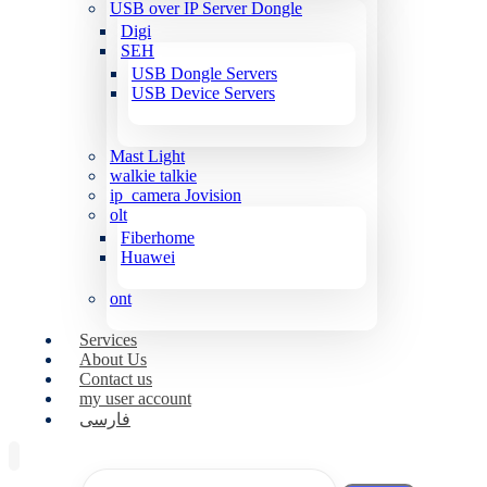
USB over IP Server Dongle
Digi
SEH
USB Dongle Servers
USB Device Servers
Mast Light
walkie talkie
ip_camera Jovision
olt
Fiberhome
Huawei
ont
Services
About Us
Contact us
my user account
فارسی