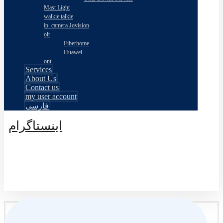
Mast Light
walkie talkie
ip_camera Jovision
olt
Fiberhome
Huawei
ont
Services
About Us
Contact us
my user account
فارسی
اینستاگرام
© طراحی توسط اکسترا تیم 2026